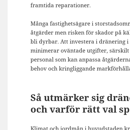
framtida reparationer.
Många fastighetsägare i storstadsområd
åtgärder men risken för skador på kä
bli dyrbar. Att investera i dränering 
minimerar oväntade utgifter, särskilt 
personal som kan anpassa åtgärderna e
behov och kringliggande markförhåll
Så utmärker sig drän
och varför rätt val sp
Klimat och jordmån i huvudstaden krä