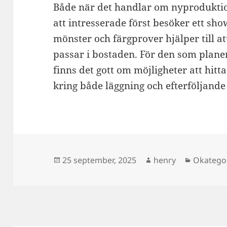
Både när det handlar om nyproduktion
att intresserade först besöker ett sh
mönster och färgprover hjälper till at
passar i bostaden. För den som planer
finns det gott om möjligheter att hitt
kring både läggning och efterföljande 
Postat
Författare
Kategori
25 september, 2025
henry
Okatego