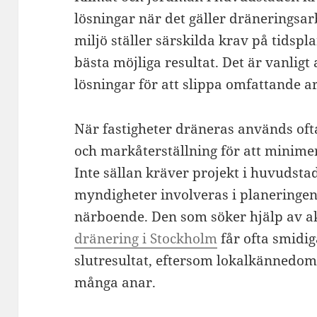
lösningar när det gäller dräneringsar
miljö ställer särskilda krav på tidspl
bästa möjliga resultat. Det är vanligt 
lösningar för att slippa omfattande a
När fastigheter dräneras används oft
och markåterställning för att minime
Inte sällan kräver projekt i huvudsta
myndigheter involveras i planeringen,
närboende. Den som söker hjälp av ak
dränering i Stockholm
får ofta smidig
slutresultat, eftersom lokalkännedom 
många anar.