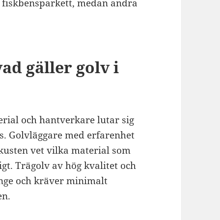
 fiskbensparkett, medan andra
ad gäller golv i
erial och hantverkare lutar sig
s. Golvläggare med erfarenhet
kusten vet vilka material som
igt. Trägolv av hög kvalitet och
änge och kräver minimalt
en.