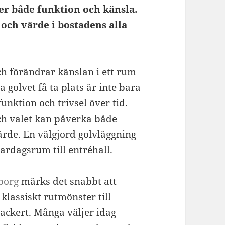
ger både funktion och känsla.
 och värde i bostadens alla
ch förändrar känslan i ett rum
ta golvet få ta plats är inte bara
nktion och trivsel över tid.
och valet kan påverka både
rde. En välgjord golvläggning
vardagsrum till entréhall.
eborg
märks det snabbt att
klassiskt rutmönster till
ackert. Många väljer idag