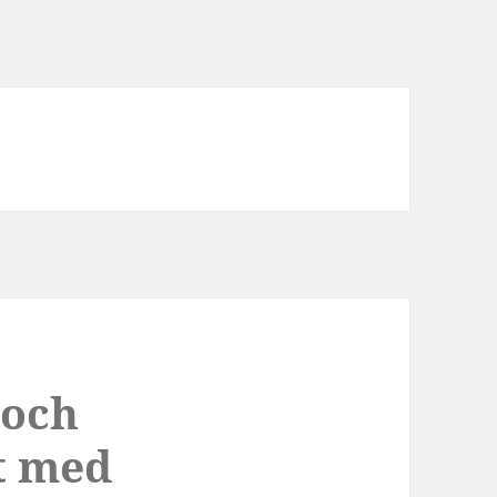
 och
et med