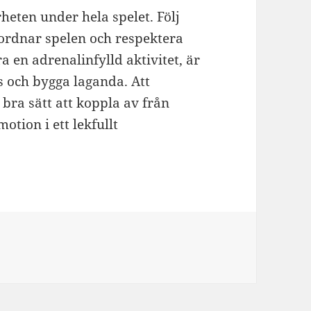
rheten under hela spelet. Följ
nordnar spelen och respektera
 en adrenalinfylld aktivitet, är
ås och bygga laganda. Att
tt bra sätt att koppla av från
otion i ett lekfullt
r