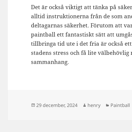
Det är också viktigt att tänka på säke
alltid instruktionerna från de som a
deltagarnas säkerhet. Förutom att vara
paintball ett fantastiskt sätt att umg
tillbringa tid ute i det fria är också e
stadens stress och få lite välbehövlig m
sammanhang.
Postat
Författare
Kategorie
29 december, 2024
henry
Paintball