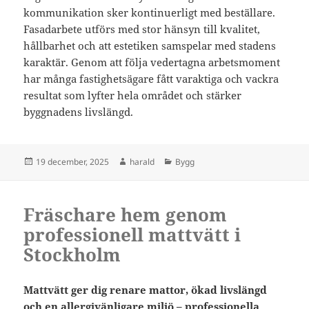
kommunikation sker kontinuerligt med beställare.
Fasadarbete utförs med stor hänsyn till kvalitet,
hållbarhet och att estetiken samspelar med stadens
karaktär. Genom att följa vedertagna arbetsmoment
har många fastighetsägare fått varaktiga och vackra
resultat som lyfter hela området och stärker
byggnadens livslängd.
Postat
Författare
Kategorier
19 december, 2025
harald
Bygg
Fräschare hem genom
professionell mattvätt i
Stockholm
Mattvätt ger dig renare mattor, ökad livslängd
och en allergivänligare miljö – professionella