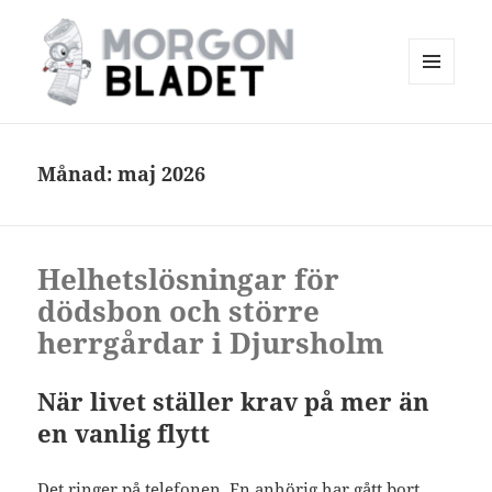
MENY
OCH
Morgonbladet
WIDGETS
Månad:
maj 2026
Helhetslösningar för
dödsbon och större
herrgårdar i Djursholm
När livet ställer krav på mer än
en vanlig flytt
Det ringer på telefonen. En anhörig har gått bort.