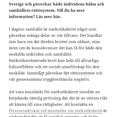
Sverige och påverkar både individens hälsa och
samhällets rättssystem. Vill du ha mer
information? Läs mer här.
I dagens samhälle är narkotikabrott något som
påverkar många delar av vår tillvaro. Det handlar
inte bara om det direkta brottet som sådant, utan
även om de konsekvenser det kan få för både den
enskilda individen och samhället.
Narkotikarelaterade brott kan leda till allvarliga
hälsoeffekter och ett socialt utanförskap för den
enskilde. Samtidigt påverkar det rättssystemet och
vår gemensamma trygghetskänsla negativt.
Att vara misstänkt för narkotikabrott innebär en
betydande rättslig prövning där det är av största vikt
att känna till sina rättigheter. Att kontakta en
försvarsadvokat vid misstanke om narkotikabrott
är
nödvändigt för att få juridisk expertis och hjälp.