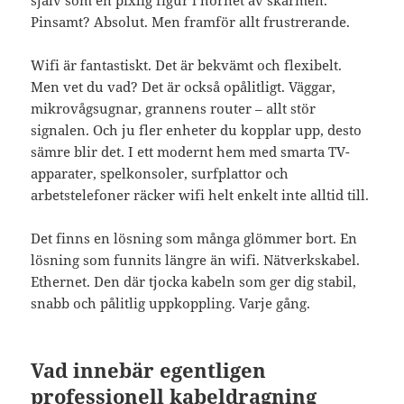
själv som en pixlig figur i hörnet av skärmen.
Pinsamt? Absolut. Men framför allt frustrerande.
Wifi är fantastiskt. Det är bekvämt och flexibelt.
Men vet du vad? Det är också opålitligt. Väggar,
mikrovågsugnar, grannens router – allt stör
signalen. Och ju fler enheter du kopplar upp, desto
sämre blir det. I ett modernt hem med smarta TV-
apparater, spelkonsoler, surfplattor och
arbetstelefoner räcker wifi helt enkelt inte alltid till.
Det finns en lösning som många glömmer bort. En
lösning som funnits längre än wifi. Nätverkskabel.
Ethernet. Den där tjocka kabeln som ger dig stabil,
snabb och pålitlig uppkoppling. Varje gång.
Vad innebär egentligen
professionell kabeldragning