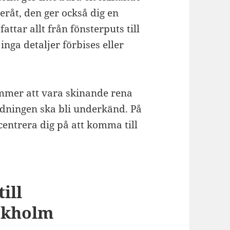
teråt, den ger också dig en
attar allt från fönsterputs till
inga detaljer förbises eller
ommer att vara skinande rena
tädningen ska bli underkänd. På
oncentrera dig på att komma till
till
ockholm