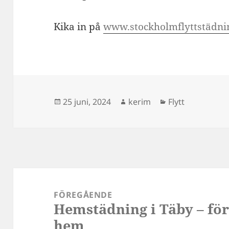
Kika in på
www.stockholmflyttstädni
Postat
Författare
Kategorier
25 juni, 2024
kerim
Flytt
Inläggsnavigering
FÖREGÅENDE
Hemstädning i Täby – för
Föregående
hem
inlägg: