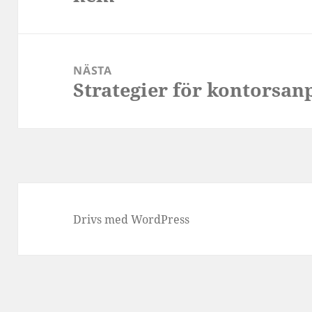
NÄSTA
Strategier för kontorsan
Nästa
inlägg:
Drivs med WordPress