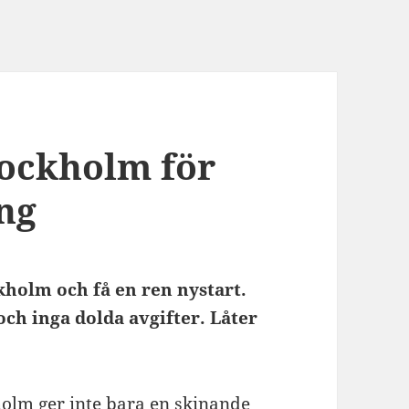
tockholm för
ng
kholm och få en ren nystart.
och inga dolda avgifter. Låter
kholm ger inte bara en skinande