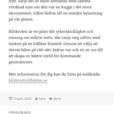
nytt. Varje del av bilen betraktas med samma
vördnad som om den var en kugge i det stora
ekosystemet, vilket bidrar till en mindre belastning
på vår planet.
Bilskroten är en plats där yrkesskicklighet och
omsorg om miljön möts, där varje steg utförs med
tanken på en hållbar framtid. Genom att välja att
skrota bilen på rätt sätt, bidrar var och en av oss till
att skapa en bättre värld för kommande
generationer.
Mer information för dig kan du hitta på webbsida:
bilskrottrollhättan.se
Postat
Författare
Kategorier
19 juni, 2024
hans
Skrot
Inläggsnavigering
FÖREGÅENDE